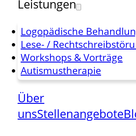
Leistungen
Logopädische Behandlu
Lese- / Rechtschreibstör
Workshops & Vorträge
Autismustherapie
Über
uns
Stellenangebote
Bl